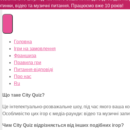
артинки, відео та музичні питання. Працюємо вже 10 років!
Головна
Ігри на замовлення
Франшиза
Правила гри
Питання-відповіді
Про нас
Ru
Що таке City Quiz?
Це інтелектуально-розважальне шоу, під час якого ваша ко
Особливістю цих ігор є медіа-раунди: відео та музичні зап
Чим City Quiz відрізняється від інших подібних ігор?