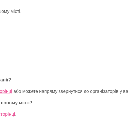
шому місті.
анії?
торінці
або можете напряму звернутися до організаторів у ва
 своєму місті?
сторінці
.