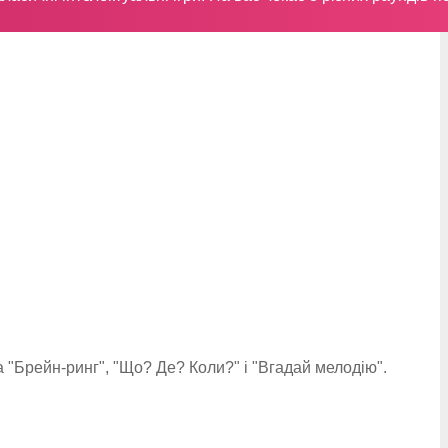
 "Брейн-ринг", "Що? Де? Коли?" і "Вгадай мелодію".